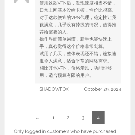
4
out of
使用这款VPN后，发现速度相当不错，
5
日常上网基本没啥卡顿，性价比很高。
对于这款便宜的VPN代理，稳定性让我
很满意，几乎没有掉线的情况，值得推
荐给需要的人。
操作界面简单易懂，新手也能快速上
手，真心觉得这个价格非常划算。
试用了几天，整体表现还不错，连接速
度令人满意，适合平常的网络需求。
相比其他VPN，价格亲民，功能也够
用，适合预算有限的用户。
SHADOWFOX
October 29, 2024
←
1
2
3
4
Only logged in customers who have purchased