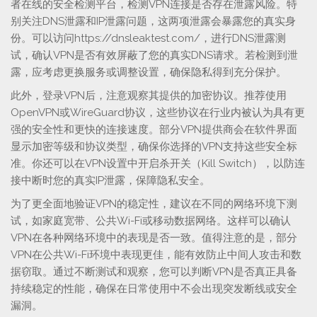
者在线的安全检测平台，检测VPN连接是否存在泄露风险。特
别关注DNS泄露和IP泄露问题，这两项泄露会暴露您的真实身
份。可以访问https://dnsleaktest.com/，进行DNS泄露测
试，确认VPN是否有效屏蔽了您的真实DNS请求。若检测到泄
露，应考虑更换服务或调整设置，确保隐私得到充分保护。
此外，登录VPN后，注意观察其提供的加密协议。推荐使用
OpenVPN或WireGuard协议，这些协议在行业内被认为具有更
强的安全性和更快的连接速度。部分VPN提供商会在软件界面
显示加密等级和协议类型，确保你选择的VPN支持这些安全标
准。你还可以在VPN设置中开启杀开关（Kill Switch），以防连
接中断时您的真实IP泄露，保障隐私安全。
为了更全面地验证VPN的稳定性，建议在不同的网络环境下测
试，如家庭宽带、公共Wi-Fi或移动数据网络。这样可以确认
VPN在各种网络环境中的表现是否一致。值得注意的是，部分
VPN在公共Wi-Fi环境中表现更佳，能有效防止中间人攻击和数
据窃取。通过不断测试和观察，您可以判断VPN是否真正具备
持续稳定的性能，确保在日常使用中不会出现突发断线或安全
漏洞。